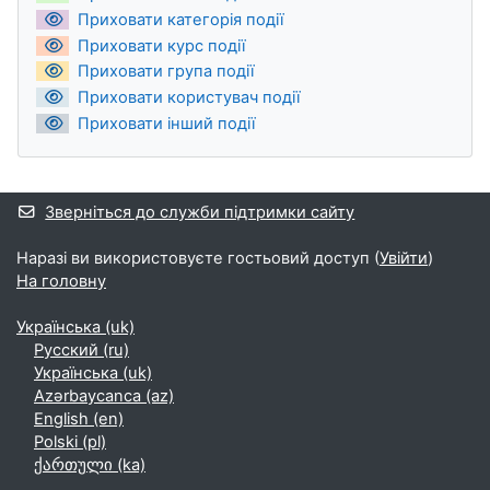
Приховати категорія події
Приховати курс події
Приховати група події
Приховати користувач події
Приховати інший події
Зверніться до служби підтримки сайту
Наразі ви використовуєте гостьовий доступ (
Увійти
)
На головну
Українська ‎(uk)‎
Русский ‎(ru)‎
Українська ‎(uk)‎
Azərbaycanca ‎(az)‎
English ‎(en)‎
Polski ‎(pl)‎
ქართული ‎(ka)‎