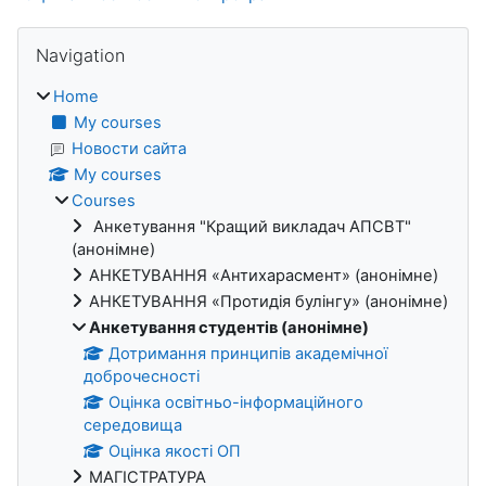
Blocks
Skip Navigation
Navigation
Home
My courses
Новости сайта
My courses
Courses
Анкетування "Кращий викладач АПСВТ"
(анонімне)
АНКЕТУВАННЯ «Антихарасмент» (анонімне)
АНКЕТУВАННЯ «Протидія булінгу» (анонімне)
Анкетування студентів (анонімне)
Дотримання принципів академічної
доброчесності
Оцінка освітньо-інформаційного
середовища
Оцінка якості ОП
МАГІСТРАТУРА