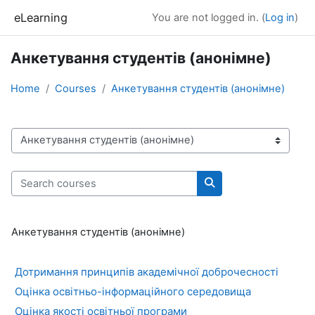
Skip to main content
eLearning
You are not logged in. (
Log in
)
Анкетування студентів (анонімне)
Home
Courses
Анкетування студентів (анонімне)
Course categories
Search courses
Search courses
Анкетування студентів (анонімне)
Дотримання принципів академічної доброчесності
Оцінка освітньо-інформаційного середовища
Оцінка якості освітньої програми