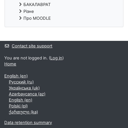
БАКАЛАВРАТ
Різне
Про MOODLE
Supplementary blocks
Contact site support
You are not logged in. (
Log in
)
Home
English ‎(en)‎
Русский ‎(ru)‎
Українська ‎(uk)‎
Azərbaycanca ‎(az)‎
English ‎(en)‎
Polski ‎(pl)‎
ქართული ‎(ka)‎
Data retention summary