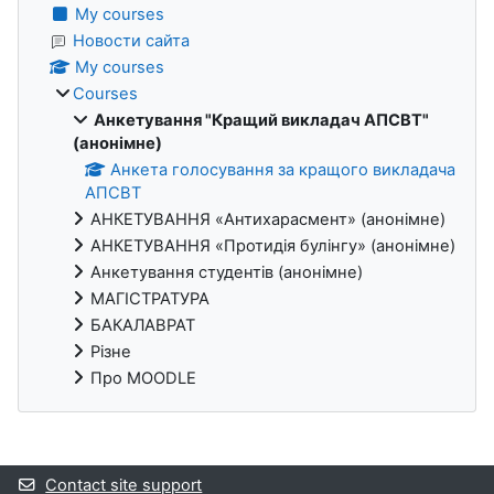
My courses
Новости сайта
My courses
Courses
Анкетування "Кращий викладач АПСВТ"
(анонімне)
Анкета голосування за кращого викладача
АПСВТ
АНКЕТУВАННЯ «Антихарасмент» (анонімне)
АНКЕТУВАННЯ «Протидія булінгу» (анонімне)
Анкетування студентів (анонімне)
МАГІСТРАТУРА
БАКАЛАВРАТ
Різне
Про MOODLE
Supplementary blocks
Contact site support