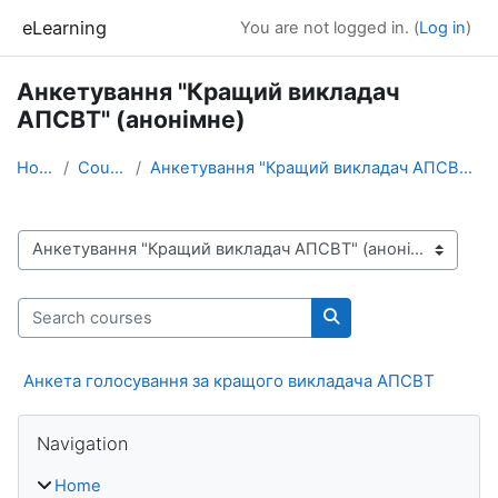
Skip to main content
eLearning
You are not logged in. (
Log in
)
Анкетування "Кращий викладач
АПСВТ" (анонімне)
Home
Courses
Анкетування "Кращий викладач АПСВТ" (анонімне)
Course categories
Search courses
Search courses
Анкета голосування за кращого викладача АПСВТ
Blocks
Skip Navigation
Navigation
Home