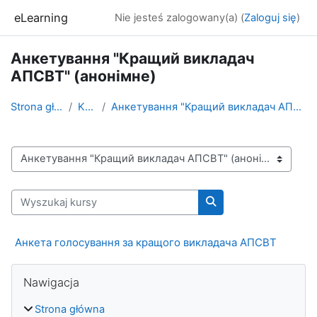
Przejdź do głównej zawartości
eLearning
Nie jesteś zalogowany(a) (
Zaloguj się
)
Анкетування "Кращий викладач
АПСВТ" (анонімне)
Strona główna
Kursy
Анкетування "Кращий викладач АПСВТ" (анонімне)
Kategorie kursów
Wyszukaj kursy
Wyszukaj kursy
Анкета голосування за кращого викладача АПСВТ
Bloki
Pomiń Nawigacja
Nawigacja
Strona główna