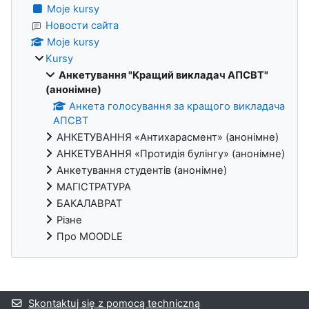
Moje kursy
Новости сайта
Moje kursy
Kursy
Анкетування "Кращий викладач АПСВТ"
(анонімне)
Анкета голосування за кращого викладача
АПСВТ
АНКЕТУВАННЯ «Антихарасмент» (анонімне)
АНКЕТУВАННЯ «Протидія булінгу» (анонімне)
Анкетування студентів (анонімне)
МАГІСТРАТУРА
БАКАЛАВРАТ
Різне
Про MOODLE
Bloki uzupełniające
Skontaktuj się z pomocą techniczną