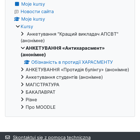
Moje kursy
Новости сайта
Moje kursy
Kursy
Анкетування "Кращий викладач АПСВТ"
(анонімне)
АНКЕТУВАННЯ «Антихарасмент»
(анонімне)
Обізнаність в протидії ХАРАСМЕНТУ
АНКЕТУВАННЯ «Протидія булінгу» (анонімне)
Анкетування студентів (анонімне)
МАГІСТРАТУРА
БАКАЛАВРАТ
Різне
Про MOODLE
Bloki uzupełniające
Skontaktuj się z pomocą techniczną