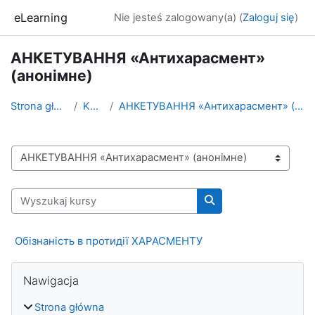
Przejdź do głównej zawartości
eLearning
Nie jesteś zalogowany(a) (
Zaloguj się
)
АНКЕТУВАННЯ «Антихарасмент»
(анонімне)
Strona główna
Kursy
АНКЕТУВАННЯ «Антихарасмент» (анонімне)
Kategorie kursów
Wyszukaj kursy
Wyszukaj kursy
Обізнаність в протидії ХАРАСМЕНТУ
Bloki
Pomiń Nawigacja
Nawigacja
Strona główna