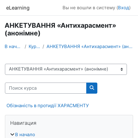
Перейти к основному содержанию
eLearning
Вы не вошли в систему (
Вход
)
АНКЕТУВАННЯ «Антихарасмент»
(анонімне)
В начало
Курсы
АНКЕТУВАННЯ «Антихарасмент» (анонімне)
Категории курсов
Поиск курса
Поиск курса
Обізнаність в протидії ХАРАСМЕНТУ
Блоки
Пропустить Навигация
Навигация
В начало