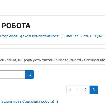
А РОБОТА
кі формують фахові компетентності
Спеціальність СОЦІА
Пошук курсів
Попередня сторінк
Сторінка 1
Сторінка 2
Сторі
«
1
2
3
спеціальність Соціальна робота)