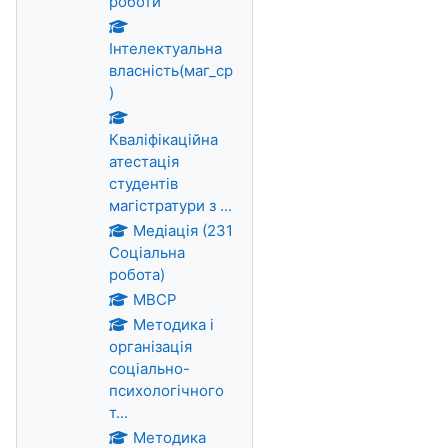
роботи
Інтелектуальна
власність(маг_ср
)
Кваліфікаційна
атестація
студентів
магістратури з ...
Медіація (231
Соціальна
робота)
МВСР
Методика і
організація
соціально-
психологічного
т...
Методика