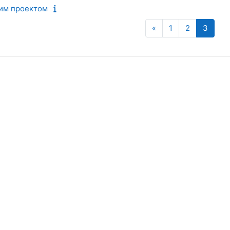
ним проектом
Попередня сторінк
Сторінка 1
Сторінка 2
Сторі
«
1
2
3