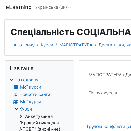
Перейти до головного вмісту
eLearning
Українська ‎(uk)‎
Спеціальність СОЦІАЛЬН
На головну
Курси
МАГІСТРАТУРА
Дисципліни, я
Блоки
Пропустити Навігація
Навігація
Категорії курсів
На головну
Мої курси
Пошук курсів
Новости сайта
Мої курси
Курси
Анкетування
"Кращий викладач
Трудові конфлікти (
АПСВТ" (анонімне)