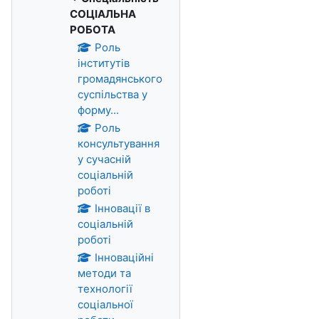
СОЦІАЛЬНА
РОБОТА
Роль
інститутів
громадянського
суспільства у
форму...
Роль
консультування
у сучасній
соціальній
роботі
Інновації в
соціальній
роботі
Інноваційні
методи та
технології
соціальної