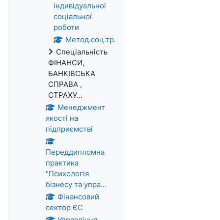
індивідуальної
соціальної
роботи
Метод.соц.тр.
Спеціальність
ФІНАНСИ,
БАНКІВСЬКА
СПРАВА ,
СТРАХУ...
Менеджмент
якості на
підприємстві
Переддипломна
практика
"Психологія
бізнесу та упра...
Фінансовий
сектор ЄС
Управління