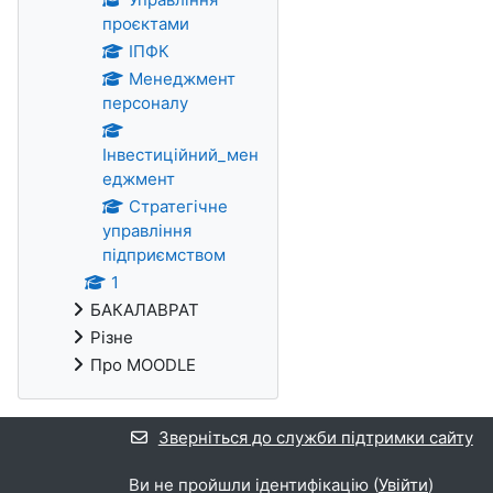
проєктами
ІПФК
Менеджмент
персоналу
Інвестиційний_мен
еджмент
Стратегічне
управління
підприємством
1
БАКАЛАВРАТ
Різне
Про MOODLE
Зверніться до служби підтримки сайту
Ви не пройшли ідентифікацію (
Увійти
)