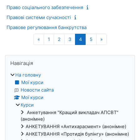
Право соціального забезпечення
Правові системи сучасності
Правове регулювання банкрутства
Попередня сторінка
Сторінка 1
Сторінка 2
Сторінка 3
Сторінка 4
Сторінка 5
Наступна сторін
«
1
2
3
4
5
»
Блоки
Пропустити Навігація
Навігація
На головну
Мої курси
Новости сайта
Мої курси
Курси
Анкетування "Кращий викладач АПСВТ"
(анонімне)
АНКЕТУВАННЯ «Антихарасмент» (анонімне)
АНКЕТУВАННЯ «Протидія булінгу» (анонімне)