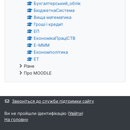
Бухгалтерський_облік
БюджетнаСистема
Вища математика
Гроші і кредит
ЕП
ЕкономікаПраціСТВ
Е-МММ
Економполітика
ЕТ
Різне
Про MOODLE
Додаткові блоки
Зверніться до служби підтримки сайту
Ви не пройшли ідентифікацію (
Увійти
)
На головну