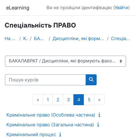
Перейти до головного вмісту
eLearning
Ви не пройшли ідентифікацію (
Увійти
)
Спеціальність ПРАВО
На головну
Курси
БАКАЛАВРАТ
Дисципліни, які формують фахові компетентності
Спеціальність ПРАВО
Категорії курсів
Пошук курсів
Пошук курсів
Попередня сторінка
Сторінка 1
Сторінка 2
Сторінка 3
Сторінка 4
Сторінка 5
Наступна сторін
«
1
2
3
4
5
»
Кримінальне право (Особлива частина)
Кримінальне право (Загальна частина)
Кримінальний процес