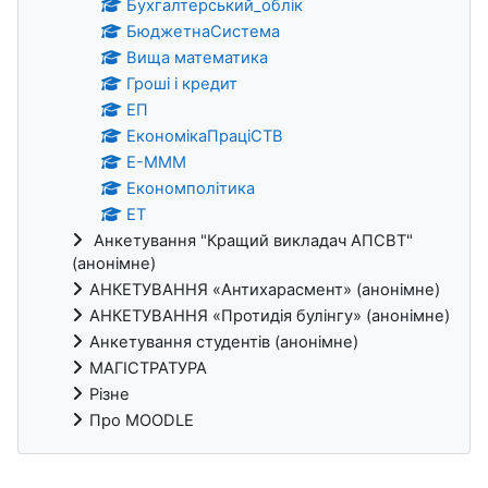
Бухгалтерський_облік
БюджетнаСистема
Вища математика
Гроші і кредит
ЕП
ЕкономікаПраціСТВ
Е-МММ
Економполітика
ЕТ
Анкетування "Кращий викладач АПСВТ"
(анонімне)
АНКЕТУВАННЯ «Антихарасмент» (анонімне)
АНКЕТУВАННЯ «Протидія булінгу» (анонімне)
Анкетування студентів (анонімне)
МАГІСТРАТУРА
Різне
Про MOODLE