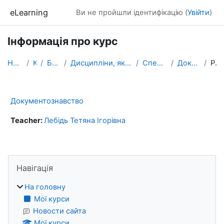
Перейти до головного вмісту
eLearning
Ви не пройшли ідентифікацію (
Увійти
)
Інформація про курс
На головну
Курси
БАКАЛАВРАТ
Дисципліни, які формують фахові компетентності
Спеціальність ПРАВО
Документознавство
Резюме
Документознавство
Teacher:
Лебідь Тетяна Ігорівна
Блоки
Пропустити Навігація
Навігація
На головну
Мої курси
Новости сайта
Мої курси