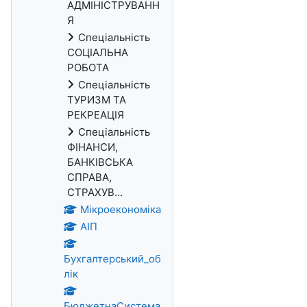
АДМІНІСТРУВАНН
Я
Спеціальність
СОЦІАЛЬНА
РОБОТА
Спеціальність
ТУРИЗМ ТА
РЕКРЕАЦІЯ
Спеціальність
ФІНАНСИ,
БАНКІВСЬКА
СПРАВА,
СТРАХУВ...
Мікроекономіка
АІП
Бухгалтерський_об
лік
БюджетнаСистема