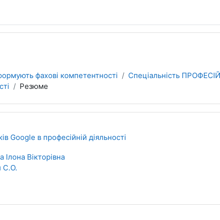
 формують фахові компетентності
Спеціальність ПРОФЕСІ
сті
Резюме
ів Google в професійній діяльності
 Ілона Вікторівна
 С.О.