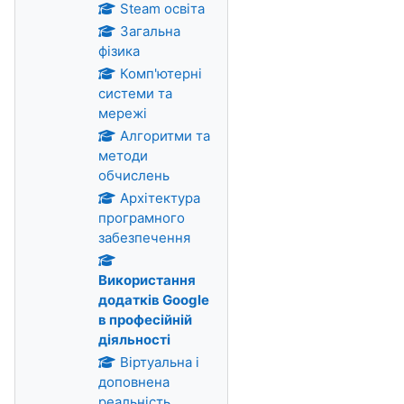
Steam освіта
Загальна
фізика
Комп'ютерні
системи та
мережі
Алгоритми та
методи
обчислень
Архітектура
програмного
забезпечення
Використання
додатків Google
в професійній
діяльності
Віртуальна і
доповнена
реальність