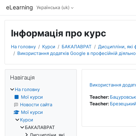
Перейти до головного вмісту
eLearning
Українська ‎(uk)‎
Інформація про курс
На головну
Курси
БАКАЛАВРАТ
Дисципліни, які
Використання додатків Google в професійній діяльно
Блоки
Пропустити Навігація
Навігація
Використання додатк
На головну
Мої курси
Teacher:
Бацуровська
Teacher:
Брезецький
Новости сайта
Мої курси
Курси
БАКАЛАВРАТ
Дисципліни, які