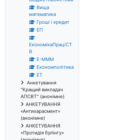
Вища
математика
Гроші і кредит
ЕП
ЕкономікаПраціСТ
В
Е-МММ
Економполітика
ЕТ
Анкетування
"Кращий викладач
АПСВТ" (анонімне)
АНКЕТУВАННЯ
«Антихарасмент»
(анонімне)
АНКЕТУВАННЯ
«Протидія булінгу»
(анонімне)