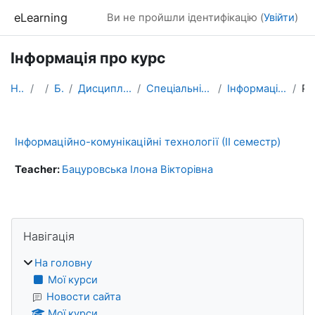
Перейти до головного вмісту
eLearning
Ви не пройшли ідентифікацію (
Увійти
)
Інформація про курс
На головну
Курси
БАКАЛАВРАТ
Дисципліни, які формують фахові компетентності
Спеціальність ПРОФЕСІЙНА ОСВІТА. ЦИФРОВІ ТЕХНОЛОГІЇ.
Інформаційно-комунікаційні технології та дидактичн...
Резю
Інформаційно-комунікаційні технології (ІІ семестр)
Teacher:
Бацуровська Ілона Вікторівна
Блоки
Пропустити Навігація
Навігація
На головну
Мої курси
Новости сайта
Мої курси