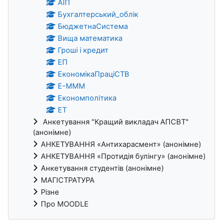
АІП
Бухгалтерський_облік
БюджетнаСистема
Вища математика
Гроші і кредит
ЕП
ЕкономікаПраціСТВ
Е-МММ
Економполітика
ЕТ
Анкетування "Кращий викладач АПСВТ"
(анонімне)
АНКЕТУВАННЯ «Антихарасмент» (анонімне)
АНКЕТУВАННЯ «Протидія булінгу» (анонімне)
Анкетування студентів (анонімне)
МАГІСТРАТУРА
Різне
Про MOODLE