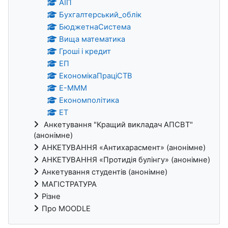
АІП
Бухгалтерський_облік
БюджетнаСистема
Вища математика
Гроші і кредит
ЕП
ЕкономікаПраціСТВ
Е-МММ
Економполітика
ЕТ
Анкетування "Кращий викладач АПСВТ"
(анонімне)
АНКЕТУВАННЯ «Антихарасмент» (анонімне)
АНКЕТУВАННЯ «Протидія булінгу» (анонімне)
Анкетування студентів (анонімне)
МАГІСТРАТУРА
Різне
Про MOODLE