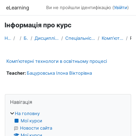
Перейти до головного вмісту
eLearning
Ви не пройшли ідентифікацію (
Увійти
)
Інформація про курс
На головну
Курси
БАКАЛАВРАТ
Дисципліни, які формують фахові компетентності
Спеціальність ПРОФЕСІЙНА ОСВІТА. ЦИФРОВІ ТЕХНОЛОГІЇ.
Комп’ютерні технологи в освітньому процесі
Резюм
Комп’ютерні технологи в освітньому процесі
Teacher:
Бацуровська Ілона Вікторівна
Блоки
Пропустити Навігація
Навігація
На головну
Мої курси
Новости сайта
Мої курси