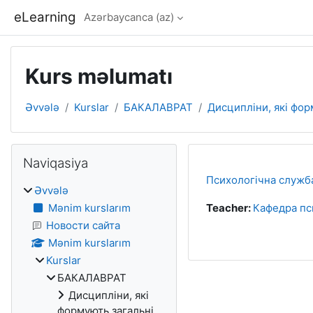
Əsas məzmuna keç
eLearning
Azərbaycanca ‎(az)‎
Kurs məlumatı
Əvvələ
Kurslar
БАКАЛАВРАТ
Дисципліни, які фор
Bloklar
Naviqasiya ötür
Naviqasiya
Психологічна служб
Əvvələ
Mənim kurslarım
Teacher:
Кафедра пс
Новости сайта
Mənim kurslarım
Kurslar
БАКАЛАВРАТ
Дисципліни, які
формують загальні