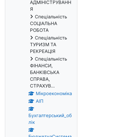
АДМІНІСТРУВАНН
Я
Спеціальність
СОЦІАЛЬНА
РОБОТА
Спеціальність
ТУРИЗМ ТА
РЕКРЕАЦІЯ
Спеціальність
ФІНАНСИ,
БАНКІВСЬКА
СПРАВА,
СТРАХУВ...
Мікроекономіка
АІП
Бухгалтерський_об
лік
БюджетнаСистема