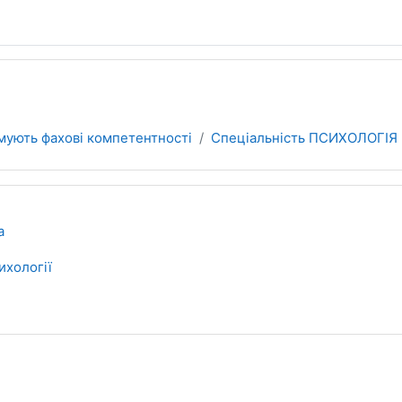
мують фахові компетентності
Спеціальність ПСИХОЛОГІЯ
а
ихології