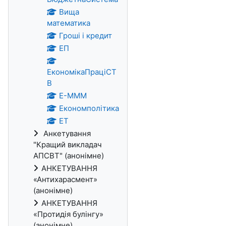
Вища
математика
Гроші і кредит
ЕП
ЕкономікаПраціСТ
В
Е-МММ
Економполітика
ЕТ
Анкетування
"Кращий викладач
АПСВТ" (анонімне)
АНКЕТУВАННЯ
«Антихарасмент»
(анонімне)
АНКЕТУВАННЯ
«Протидія булінгу»
(анонімне)