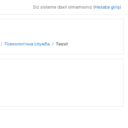
Siz sistemə daxil olmamısınız (
Hesaba giriş
)
Психологічна служба
Təsvir