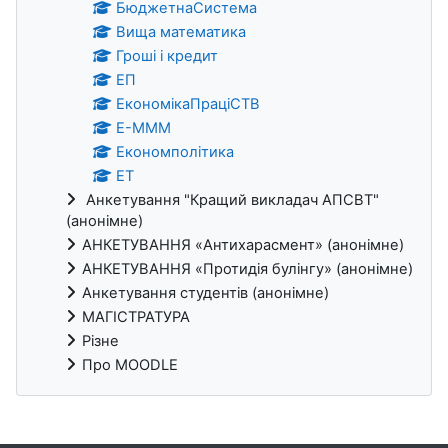
БюджетнаСистема
Вища математика
Гроші і кредит
ЕП
ЕкономікаПраціСТВ
Е-МММ
Економполітика
ЕТ
Анкетування "Кращий викладач АПСВТ"
(анонімне)
АНКЕТУВАННЯ «Антихарасмент» (анонімне)
АНКЕТУВАННЯ «Протидія булінгу» (анонімне)
Анкетування студентів (анонімне)
МАГІСТРАТУРА
Різне
Про MOODLE
Додаткові блоки