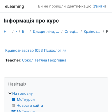
Перейти до головного вмісту
eLearning
Ви не пройшли ідентифікацію (
Увійти
)
Інформація про курс
На головну
Курси
БАКАЛАВРАТ
Дисципліни, які формують фахові компетентності
Спеціальність ПСИХОЛОГІЯ
Країнознавство (053 Психологія)
Резюме
Країнознавство (053 Психологія)
Teacher:
Сокол Тетяна Георгіївна
Блоки
Пропустити Навігація
Навігація
На головну
Мої курси
Новости сайта
Мої курси