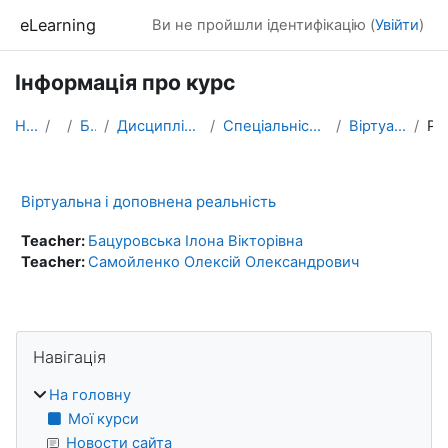
Перейти до головного вмісту
eLearning
Ви не пройшли ідентифікацію (
Увійти
)
Інформація про курс
На головну
Курси
БАКАЛАВРАТ
Дисципліни, які формують фахові компетентності
Спеціальність ПРОФЕСІЙНА ОСВІТА. ЦИФРОВІ ТЕХНОЛОГІЇ.
Віртуальна і доповнена реальність
Резюм
Віртуальна і доповнена реальність
Teacher:
Бацуровська Ілона Вікторівна
Teacher:
Самойленко Олексій Олександрович
Блоки
Пропустити Навігація
Навігація
На головну
Мої курси
Новости сайта