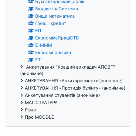
Бухгалтерський_облік
БюджетнаСистема
Вища математика
Гроші і кредит
ЕП
ЕкономікаПраціСТВ
Е-МММ
Економполітика
ЕТ
Анкетування "Кращий викладач АПСВТ"
(анонімне)
АНКЕТУВАННЯ «Антихарасмент» (анонімне)
АНКЕТУВАННЯ «Протидія булінгу» (анонімне)
Анкетування студентів (анонімне)
МАГІСТРАТУРА
Різне
Про MOODLE