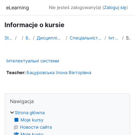
Przejdź do głównej zawartości
eLearning
Nie jesteś zalogowany(a) (
Zaloguj się
)
Informacje o kursie
Strona główna
Kursy
БАКАЛАВРАТ
Дисципліни, які формують фахові компетентності
Спеціальність ПРОФЕСІЙНА ОСВІТА. ЦИФРОВІ ТЕХНОЛОГІЇ.
Інтелектуальні системи
Streszczenie
Інтелектуальні системи
Teacher:
Бацуровська Ілона Вікторівна
Bloki
Pomiń Nawigacja
Nawigacja
Strona główna
Moje kursy
Новости сайта
Moje kursy