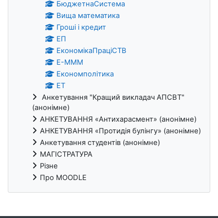
БюджетнаСистема
Вища математика
Гроші і кредит
ЕП
ЕкономікаПраціСТВ
Е-МММ
Економполітика
ЕТ
Анкетування "Кращий викладач АПСВТ"
(анонімне)
АНКЕТУВАННЯ «Антихарасмент» (анонімне)
АНКЕТУВАННЯ «Протидія булінгу» (анонімне)
Анкетування студентів (анонімне)
МАГІСТРАТУРА
Різне
Про MOODLE
Bloki uzupełniające