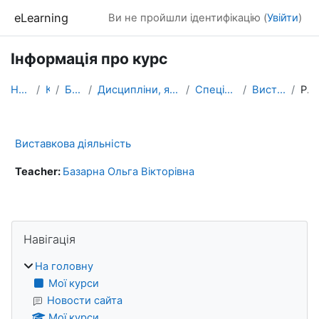
Перейти до головного вмісту
eLearning
Ви не пройшли ідентифікацію (
Увійти
)
Інформація про курс
На головну
Курси
БАКАЛАВРАТ
Дисципліни, які формують фахові компетентності
Спеціальність МАРКЕТИНГ
Виставкова діяльність
Резюме
Виставкова діяльність
Teacher:
Базарна Ольга Вікторівна
Блоки
Пропустити Навігація
Навігація
На головну
Мої курси
Новости сайта
Мої курси