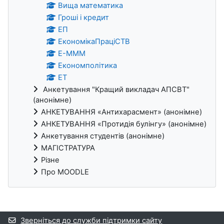
Вища математика
Гроші і кредит
ЕП
ЕкономікаПраціСТВ
Е-МММ
Економполітика
ЕТ
Анкетування "Кращий викладач АПСВТ"
(анонімне)
АНКЕТУВАННЯ «Антихарасмент» (анонімне)
АНКЕТУВАННЯ «Протидія булінгу» (анонімне)
Анкетування студентів (анонімне)
МАГІСТРАТУРА
Різне
Про MOODLE
Додаткові блоки
Зверніться до служби підтримки сайту