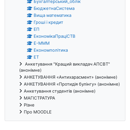
Бухгалтерський_облік
БюджетнаСистема
Вища математика
Гроші і кредит
ЕП
ЕкономікаПраціСТВ
Е-МММ
Економполітика
ЕТ
Анкетування "Кращий викладач АПСВТ"
(анонімне)
АНКЕТУВАННЯ «Антихарасмент» (анонімне)
АНКЕТУВАННЯ «Протидія булінгу» (анонімне)
Анкетування студентів (анонімне)
МАГІСТРАТУРА
Різне
Про MOODLE