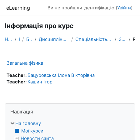
Перейти до головного вмісту
eLearning
Ви не пройшли ідентифікацію (
Увійти
)
Інформація про курс
На головну
Курси
БАКАЛАВРАТ
Дисципліни, які формують фахові компетентності
Спеціальність ПРОФЕСІЙНА ОСВІТА. ЦИФРОВІ ТЕХНОЛОГІЇ.
Загальна фізика
Резюме
Загальна фізика
Teacher:
Бацуровська Ілона Вікторівна
Teacher:
Кашин Ігор
Блоки
Пропустити Навігація
Навігація
На головну
Мої курси
Новости сайта