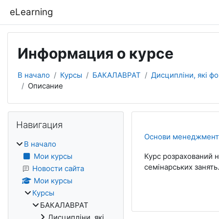
Перейти к основному содержанию
eLearning
Информация о курсе
В начало
Курсы
БАКАЛАВРАТ
Дисципліни, які ф
Описание
Блоки
Пропустить Навигация
Навигация
Основи менеджменту
В начало
Мои курсы
Курс розрахований на
семінарських занять
Новости сайта
Мои курсы
Курсы
БАКАЛАВРАТ
Дисципліни, які