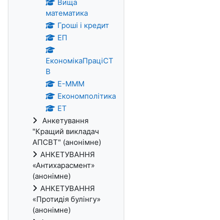
Вища
математика
Гроші і кредит
ЕП
ЕкономікаПраціСТ
В
Е-МММ
Економполітика
ЕТ
Анкетування
"Кращий викладач
АПСВТ" (анонімне)
АНКЕТУВАННЯ
«Антихарасмент»
(анонімне)
АНКЕТУВАННЯ
«Протидія булінгу»
(анонімне)