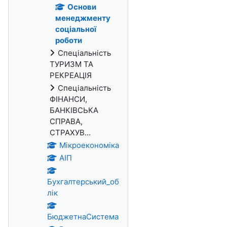
Основи
менеджменту
соціальної
роботи
Спеціальність
ТУРИЗМ ТА
РЕКРЕАЦІЯ
Спеціальність
ФІНАНСИ,
БАНКІВСЬКА
СПРАВА,
СТРАХУВ...
Мікроекономіка
АІП
Бухгалтерський_об
лік
БюджетнаСистема