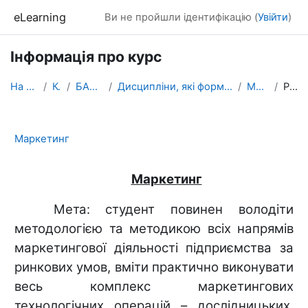
Перейти до головного вмісту
eLearning
Ви не пройшли ідентифікацію (
Увійти
)
Інформація про курс
На головну
Курси
БАКАЛАВРАТ
Дисципліни, які формують фахові компетентності
Маркетинг
Резюме
Маркетинг
Маркетинг
Мета: студент повинен володіти
методологією та методикою всіх напрямів
маркетингової діяльності підприємства за
ринкових умов, вміти практично виконувати
весь комплекс маркетингових
технологічних операцій – дослідницьких,