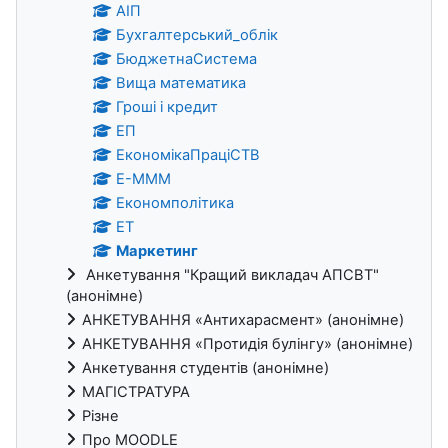
АІП
Бухгалтерський_облік
БюджетнаСистема
Вища математика
Гроші і кредит
ЕП
ЕкономікаПраціСТВ
Е-МММ
Економполітика
ЕТ
Маркетинг
Анкетування "Кращий викладач АПСВТ"
(анонімне)
АНКЕТУВАННЯ «Антихарасмент» (анонімне)
АНКЕТУВАННЯ «Протидія булінгу» (анонімне)
Анкетування студентів (анонімне)
МАГІСТРАТУРА
Різне
Про MOODLE