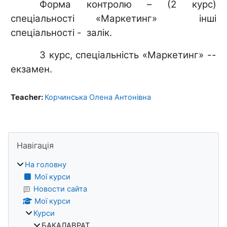
Форма контролю – (2 курс)
спеціальності «Маркетинг» інші
спеціальності - залік.
3 курс, спеціальність «Маркетинг» --
екзамен.
Teacher:
Корчинська Олена Антонiвна
Блоки
Пропустити Навігація
Навігація
На головну
Мої курси
Новости сайта
Мої курси
Курси
БАКАЛАВРАТ