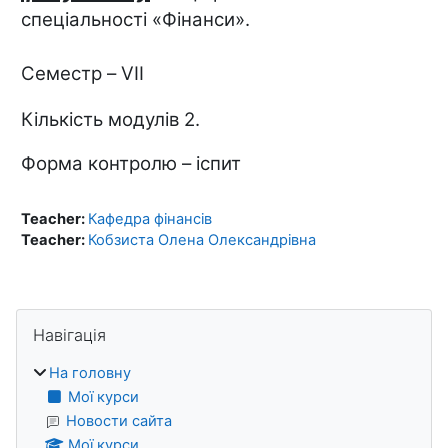
спеціальності «Фінанси».
Семестр –
V
ІІ
Кількість модулів 2.
Форма контролю – іспит
Teacher:
Кафедра фінансів
Teacher:
Кобзиста Олена Олександрівна
Блоки
Пропустити Навігація
Навігація
На головну
Мої курси
Новости сайта
Мої курси