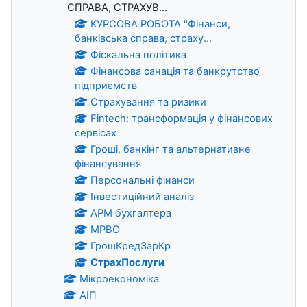
СПРАВА, СТРАХУВ...
КУРСОВА РОБОТА "Фінанси,
банківська справа, страху...
Фіскальна політика
Фінансова санація та банкрутство
підприємств
Страхування та ризики
Fintech: трансформація у фінансових
сервісах
Гроші, банкінг та альтернативне
фінансування
Персональні фінанси
Інвестиційний аналіз
АРМ бухгалтера
МРВО
ГрошКредЗарКр
СтрахПослуги
Мікроекономіка
АІП