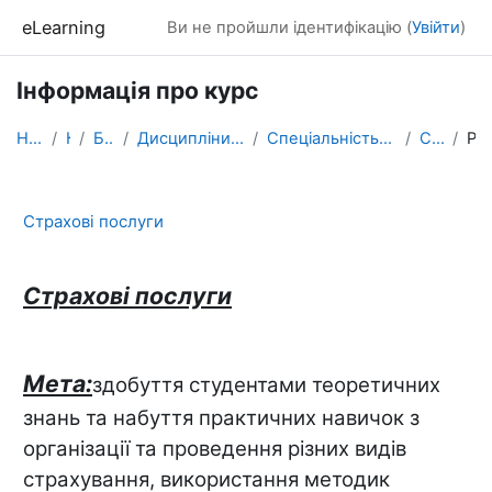
Перейти до головного вмісту
eLearning
Ви не пройшли ідентифікацію (
Увійти
)
Інформація про курс
На головну
Курси
БАКАЛАВРАТ
Дисципліни, які формують фахові компетентності
Спеціальність ФІНАНСИ, БАНКІВСЬКА СПРАВА, СТРАХУВ...
СтрахПослуги
Резюме
Страхові послуги
Страхові послуги
Мета:
здобуття студентами теоретичних
знань та набуття практичних навичок з
організації та проведення різних видів
страхування, використання методик