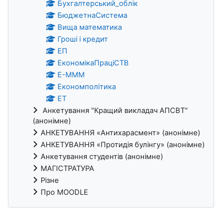
Бухгалтерський_облік
БюджетнаСистема
Вища математика
Гроші і кредит
ЕП
ЕкономікаПраціСТВ
Е-МММ
Економполітика
ЕТ
Анкетування "Кращий викладач АПСВТ"
(анонімне)
АНКЕТУВАННЯ «Антихарасмент» (анонімне)
АНКЕТУВАННЯ «Протидія булінгу» (анонімне)
Анкетування студентів (анонімне)
МАГІСТРАТУРА
Різне
Про MOODLE