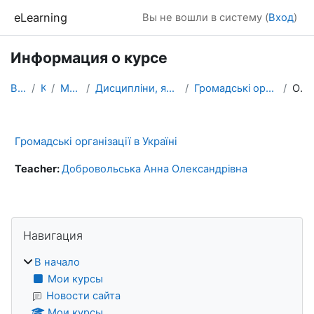
Перейти к основному содержанию
eLearning
Вы не вошли в систему (
Вход
)
Информация о курсе
В начало
Курсы
МАГІСТРАТУРА
Дисципліни, які формують загальні компетентності
Громадські організації в Україні (Європейські студії)
Описание
Громадські організації в Україні
Teacher:
Добровольська Анна Олександрівна
Блоки
Пропустить Навигация
Навигация
В начало
Мои курсы
Новости сайта
Мои курсы