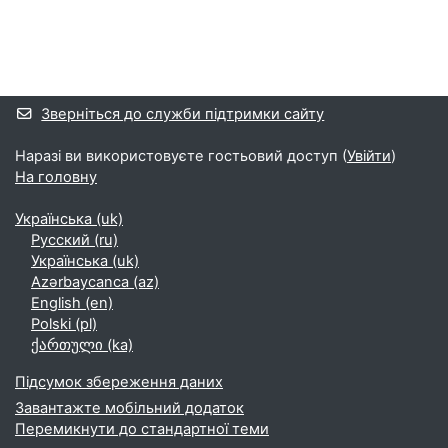
Додаткові блоки
Зверніться до служби підтримки сайту
Наразі ви використовуєте гостьовий доступ (
Увійти
)
На головну
Українська ‎(uk)‎
Русский ‎(ru)‎
Українська ‎(uk)‎
Azərbaycanca ‎(az)‎
English ‎(en)‎
Polski ‎(pl)‎
ქართული ‎(ka)‎
Підсумок збереження даних
Завантажте мобільний додаток
Перемикнути до стандартної теми