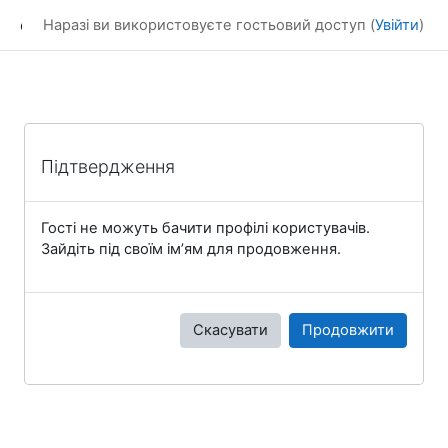
Перейти до головного вмісту
eLearning
Наразі ви використовуєте гостьовий доступ (
Увійти
)
Підтвердження
Гості не можуть бачити профілі користувачів.
Зайдіть під своїм ім’ям для продовження.
Скасувати
Продовжити
Блоки