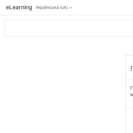
Перейти до головного вмісту
eLearning
Українська ‎(uk)‎
Г
і