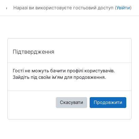
Перейти до головного вмісту
eLearning
Наразі ви використовуєте гостьовий доступ (
Увійти
)
Підтвердження
Гості не можуть бачити профілі користувачів.
Зайдіть під своїм ім’ям для продовження.
Скасувати
Продовжити
Блоки