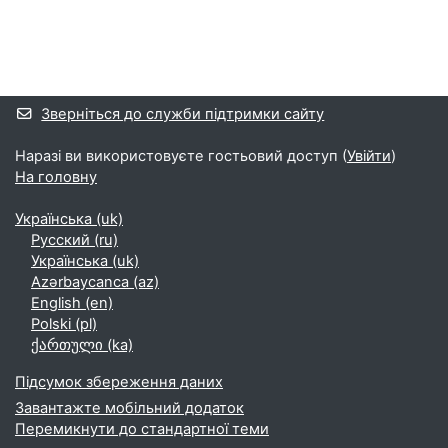
Додаткові блоки
Зверніться до служби підтримки сайту
Наразі ви використовуєте гостьовий доступ (
Увійти
)
На головну
Українська ‎(uk)‎
Русский ‎(ru)‎
Українська ‎(uk)‎
Azərbaycanca ‎(az)‎
English ‎(en)‎
Polski ‎(pl)‎
ქართული ‎(ka)‎
Підсумок збереження даних
Завантажте мобільний додаток
Перемикнути до стандартної теми