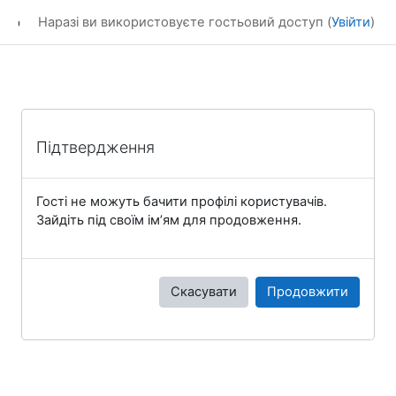
Перейти до головного вмісту
eLearning
Наразі ви використовуєте гостьовий доступ (
Увійти
)
Підтвердження
Гості не можуть бачити профілі користувачів.
Зайдіть під своїм ім’ям для продовження.
Скасувати
Продовжити
Блоки