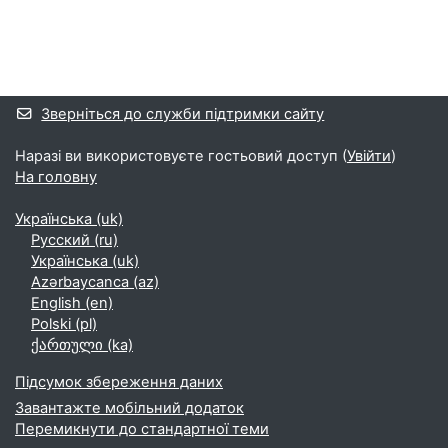
Додаткові блоки
Зверніться до служби підтримки сайту
Наразі ви використовуєте гостьовий доступ (
Увійти
)
На головну
Українська ‎(uk)‎
Русский ‎(ru)‎
Українська ‎(uk)‎
Azərbaycanca ‎(az)‎
English ‎(en)‎
Polski ‎(pl)‎
ქართული ‎(ka)‎
Підсумок збереження даних
Завантажте мобільний додаток
Перемикнути до стандартної теми