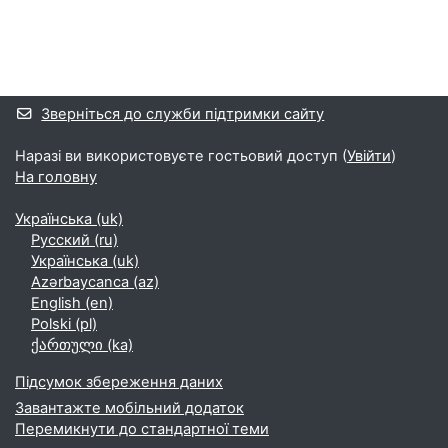
Додаткові блоки
Зверніться до служби підтримки сайту
Наразі ви використовуєте гостьовий доступ (
Увійти
)
На головну
Українська ‎(uk)‎
Русский ‎(ru)‎
Українська ‎(uk)‎
Azərbaycanca ‎(az)‎
English ‎(en)‎
Polski ‎(pl)‎
ქართული ‎(ka)‎
Підсумок збереження даних
Завантажте мобільний додаток
Перемикнути до стандартної теми