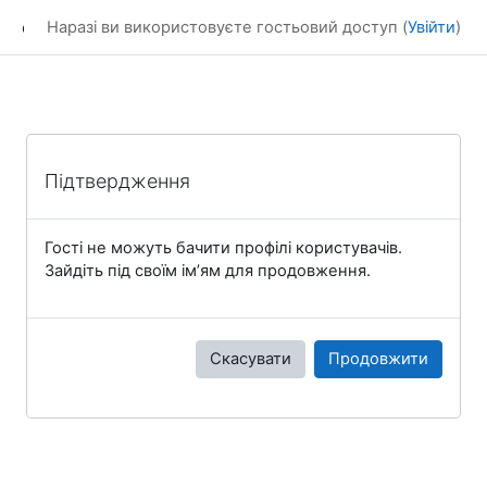
Перейти до головного вмісту
eLearning
Наразі ви використовуєте гостьовий доступ (
Увійти
)
Підтвердження
Гості не можуть бачити профілі користувачів.
Зайдіть під своїм ім’ям для продовження.
Скасувати
Продовжити
Блоки