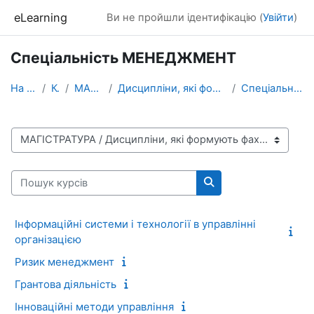
Перейти до головного вмісту
eLearning
Ви не пройшли ідентифікацію (
Увійти
)
Спеціальність МЕНЕДЖМЕНТ
На головну
Курси
МАГІСТРАТУРА
Дисципліни, які формують фахові компетентності
Спеціальність МЕНЕДЖМЕНТ
Категорії курсів
Пошук курсів
Пошук курсів
Інформаційні системи і технології в управлінні
організацією
Ризик менеджмент
Грантова діяльність
Інноваційні методи управління