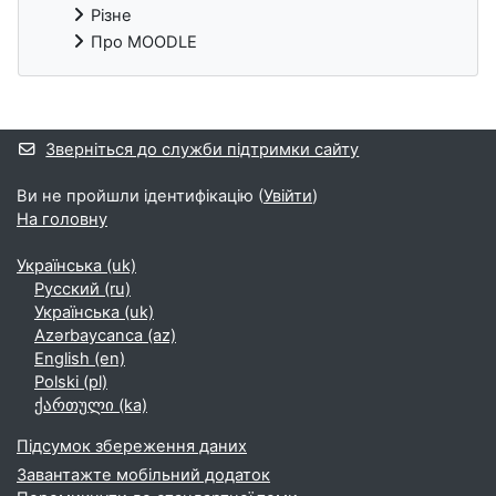
Різне
Про MOODLE
Додаткові блоки
Зверніться до служби підтримки сайту
Ви не пройшли ідентифікацію (
Увійти
)
На головну
Українська ‎(uk)‎
Русский ‎(ru)‎
Українська ‎(uk)‎
Azərbaycanca ‎(az)‎
English ‎(en)‎
Polski ‎(pl)‎
ქართული ‎(ka)‎
Підсумок збереження даних
Завантажте мобільний додаток