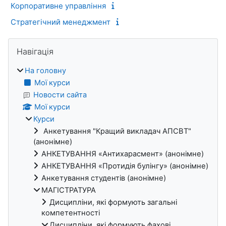
Корпоративне управління
Стратегічний менеджмент
Блоки
Пропустити Навігація
Навігація
На головну
Мої курси
Новости сайта
Мої курси
Курси
Анкетування "Кращий викладач АПСВТ"
(анонімне)
АНКЕТУВАННЯ «Антихарасмент» (анонімне)
АНКЕТУВАННЯ «Протидія булінгу» (анонімне)
Анкетування студентів (анонімне)
МАГІСТРАТУРА
Дисципліни, які формують загальні
компетентності
Дисципліни, які формують фахові