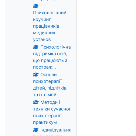
Психологічний
коучинг
працівників
медичних
установ
Психологічна
підтримка осіб,
що працюють з
постраж...
Основи
психотерапії
дітей, підлітків
та їх сімей
Методи і
техніки сучасної
психотерапії:
практикум
Індивідуальна