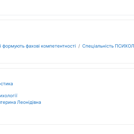
кі формують фахові компетентності
Спеціальність ПСИХОЛО
остика
ихології
атерина Леонідівна