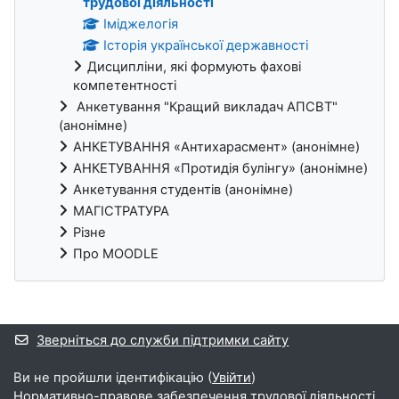
трудової діяльності
Іміджелогія
Історія української державності
Дисципліни, які формують фахові
компетентності
Анкетування "Кращий викладач АПСВТ"
(анонімне)
АНКЕТУВАННЯ «Антихарасмент» (анонімне)
АНКЕТУВАННЯ «Протидія булінгу» (анонімне)
Анкетування студентів (анонімне)
МАГІСТРАТУРА
Різне
Про MOODLE
Додаткові блоки
Зверніться до служби підтримки сайту
Ви не пройшли ідентифікацію (
Увійти
)
Нормативно-правове забезпечення трудової діяльності