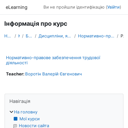
Перейти до головного вмісту
eLearning
Ви не пройшли ідентифікацію (
Увійти
)
Інформація про курс
На головну
Курси
БАКАЛАВРАТ
Дисципліни, які формують загальні компетентності
Нормативно-правове забезпечення трудової діяльності
Резюме
Нормативно-правове забезпечення трудової
діяльності
Teacher:
Воротін Валерій Євгенович
Блоки
Пропустити Навігація
Навігація
На головну
Мої курси
Новости сайта