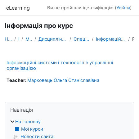
Перейти до головного вмісту
eLearning
Ви не пройшли ідентифікацію (
Увійти
)
Інформація про курс
На головну
Курси
МАГІСТРАТУРА
Дисципліни, які формують фахові компетентності
Спеціальність МЕНЕДЖМЕНТ
Інформаційні системи і технології в управлінні орг...
Резюме
Інформаційні системи і технології в управлінні
організацією
Teacher:
Марковець Ольга Станіславівна
Блоки
Пропустити Навігація
Навігація
На головну
Мої курси
Новости сайта