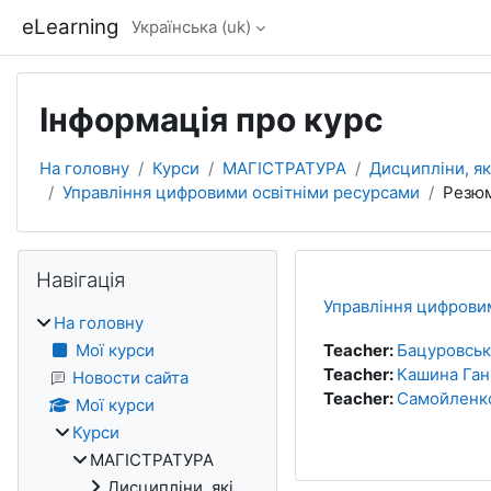
Перейти до головного вмісту
eLearning
Українська ‎(uk)‎
Інформація про курс
На головну
Курси
МАГІСТРАТУРА
Дисципліни, я
Управління цифровими освітніми ресурсами
Резю
Блоки
Пропустити Навігація
Навігація
Управління цифрови
На головну
Мої курси
Teacher:
Бацуровська
Teacher:
Кашина Ган
Новости сайта
Teacher:
Самойленко
Мої курси
Курси
МАГІСТРАТУРА
Дисципліни, які