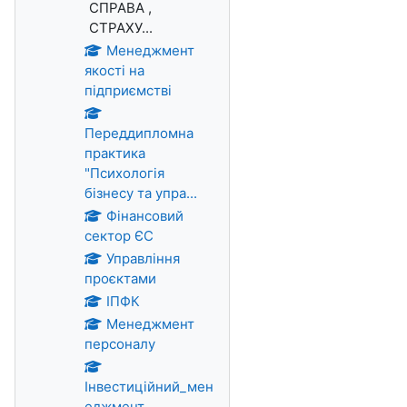
СПРАВА ,
СТРАХУ...
Менеджмент
якості на
підприємстві
Переддипломна
практика
"Психологія
бізнесу та упра...
Фінансовий
сектор ЄС
Управління
проєктами
ІПФК
Менеджмент
персоналу
Інвестиційний_мен
еджмент