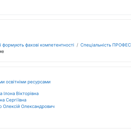
кі формують фахові компетентності
Спеціальність ПРОФЕС
ме
ми освітніми ресурсами
 Ілона Вікторівна
на Сергіївна
 Олексій Олександрович