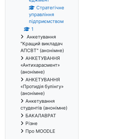
Стратегічне
управління
підприємством
1
Анкетування
"Кращий викладач
АПСВТ" (анонімне)
АНКЕТУВАННЯ
«Антихарасмент»
(анонімне)
АНКЕТУВАННЯ
«Протидія булінгу»
(анонімне)
Анкетування
студентів (анонімне)
БАКАЛАВРАТ
Різне
Про MOODLE