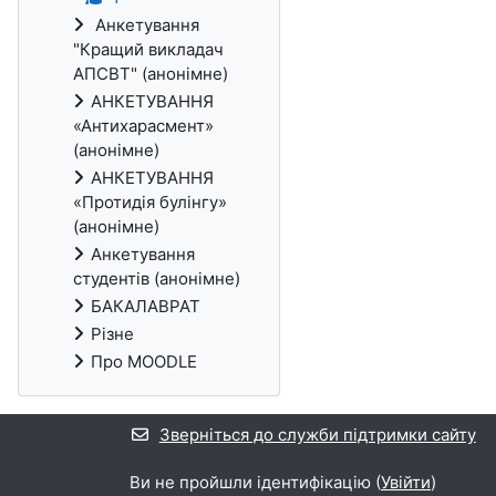
Анкетування
"Кращий викладач
АПСВТ" (анонімне)
АНКЕТУВАННЯ
«Антихарасмент»
(анонімне)
АНКЕТУВАННЯ
«Протидія булінгу»
(анонімне)
Анкетування
студентів (анонімне)
БАКАЛАВРАТ
Різне
Про MOODLE
Зверніться до служби підтримки сайту
Ви не пройшли ідентифікацію (
Увійти
)