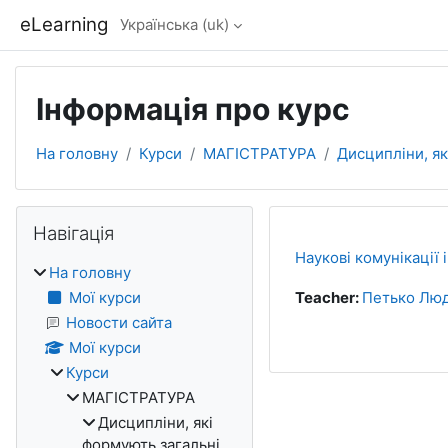
Перейти до головного вмісту
eLearning
Українська ‎(uk)‎
Інформація про курс
На головну
Курси
МАГІСТРАТУРА
Дисципліни, як
Блоки
Пропустити Навігація
Навігація
Наукові комунікації
На головну
Мої курси
Teacher:
Петько Люд
Новости сайта
Мої курси
Курси
МАГІСТРАТУРА
Дисципліни, які
формують загальні