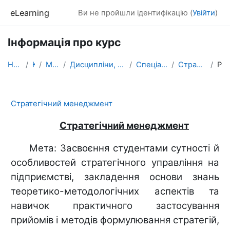
Перейти до головного вмісту
eLearning
Ви не пройшли ідентифікацію (
Увійти
)
Інформація про курс
На головну
Курси
МАГІСТРАТУРА
Дисципліни, які формують фахові компетентності
Спеціальність МЕНЕДЖМЕНТ
Стратегічний менеджмент
Резюме
Стратегічний менеджмент
Стратегічний менеджмент
Мета: Засвоєння студентами сутності й
особливостей стратегічного управління на
підприємстві, закладення основи знань
теоретико-методологічних аспектів та
навичок практичного застосування
прийомів і методів формулювання стратегій,