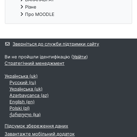
Різне
Про MOODLE
Додаткові блоки
Зверніться до служби підтримки сайту
Ви не пройшли ідентифікацію (
Увійти
)
Стратегічний менеджмент
Українська ‎(uk)‎
Русский ‎(ru)‎
Українська ‎(uk)‎
Azərbaycanca ‎(az)‎
English ‎(en)‎
Polski ‎(pl)‎
ქართული ‎(ka)‎
Підсумок збереження даних
Завантажте мобільний додаток