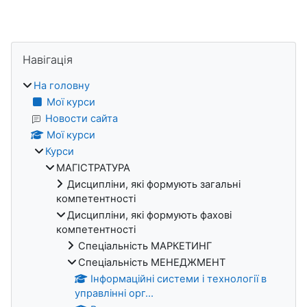
Блоки
Пропустити Навігація
Навігація
На головну
Мої курси
Новости сайта
Мої курси
Курси
МАГІСТРАТУРА
Дисципліни, які формують загальні
компетентності
Дисципліни, які формують фахові
компетентності
Спеціальність МАРКЕТИНГ
Спеціальність МЕНЕДЖМЕНТ
Інформаційні системи і технології в
управлінні орг...