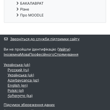
БАКАЛАВРАТ
Різне
Про MOODLE
Додаткові блоки
Зверніться до служби підтримки сайту
Ви не пройшли ідентифікацію (
Увійти
)
ІноземнаМоваПрофесійногоСпрямування
Українська ‎(uk)‎
Русский ‎(ru)‎
Українська ‎(uk)‎
Azərbaycanca ‎(az)‎
English ‎(en)‎
Polski ‎(pl)‎
ქართული ‎(ka)‎
Підсумок збереження даних