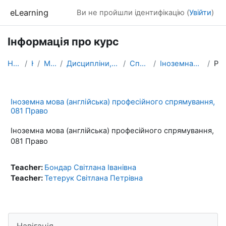
Перейти до головного вмісту
eLearning
Ви не пройшли ідентифікацію (
Увійти
)
Інформація про курс
На головну
Курси
МАГІСТРАТУРА
Дисципліни, які формують фахові компетентності
Спеціальність ПРАВО
ІноземнаМоваПрофесійногоСпрямування
Резюме
Іноземна мова (англійська) професійного спрямування,
081 Право
Іноземна мова (англійська) професійного спрямування,
081 Право
Teacher:
Бондар Світлана Іванівна
Teacher:
Тетерук Світлана Петрівна
Блоки
Пропустити Навігація
Навігація