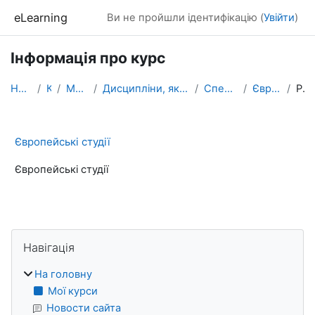
Перейти до головного вмісту
eLearning
Ви не пройшли ідентифікацію (
Увійти
)
Інформація про курс
На головну
Курси
МАГІСТРАТУРА
Дисципліни, які формують фахові компетентності
Спеціальність ПРАВО
Європейські студії
Резюме
Європейські студії
Європейські студії
Блоки
Пропустити Навігація
Навігація
На головну
Мої курси
Новости сайта