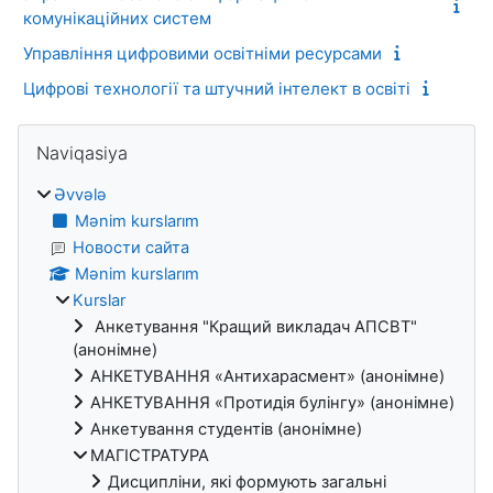
комунікаційних систем
Управління цифровими освітніми ресурсами
Цифрові технології та штучний інтелект в освіті
Bloklar
Naviqasiya ötür
Naviqasiya
Əvvələ
Mənim kurslarım
Новости сайта
Mənim kurslarım
Kurslar
Анкетування "Кращий викладач АПСВТ"
(анонімне)
АНКЕТУВАННЯ «Антихарасмент» (анонімне)
АНКЕТУВАННЯ «Протидія булінгу» (анонімне)
Анкетування студентів (анонімне)
МАГІСТРАТУРА
Дисципліни, які формують загальні