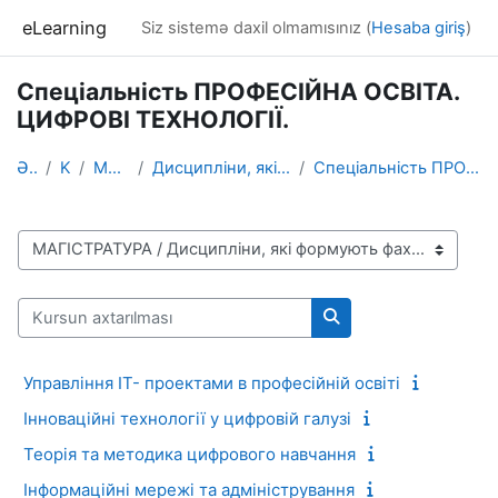
Əsas məzmuna keç
eLearning
Siz sistemə daxil olmamısınız (
Hesaba giriş
)
Спеціальність ПРОФЕСІЙНА ОСВІТА.
ЦИФРОВІ ТЕХНОЛОГІЇ.
Əvvələ
Kurslar
МАГІСТРАТУРА
Дисципліни, які формують фахові компетентності
Спеціальність ПРОФЕСІЙНА ОСВІТА. ЦИФРОВІ ТЕХНОЛОГІЇ.
Kurs kateqoriyaları
Kursun axtarılması
Kursun axtarılması
Управління ІТ- проектами в професійній освіті
Інноваційні технології у цифровій галузі
Теорія та методика цифрового навчання
Інформаційні мережі та адміністрування