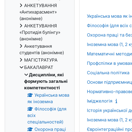
АНКЕТУВАННЯ
«Антихарасмент»
Українська мова як 
(анонімне)
Філософія (для всіх 
АНКЕТУВАННЯ
«Протидія булінгу»
Охорона праці та бе
(анонімне)
Іноземна мова (1, 2 
Анкетування
студентів (анонімне)
Математичні методи
МАГІСТРАТУРА
Профспілки в умова
БАКАЛАВРАТ
Соціальна політика
Дисципліни, які
формують загальні
Основи підприємниц
компетентності
Нормативно-правове 
Українська мова
Іміджелогія
як іноземна
Філософія (для
Історія української 
всіх
Іноземна мова (1, 2
спеціальностей)
Охорона праці
Євроінтеграційні пр