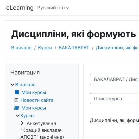
Перейти к основному содержанию
eLearning
Русский ‎(ru)‎
Дисципліни, які формують 
В начало
Курсы
БАКАЛАВРАТ
Дисципліни, які ф
Блоки
Пропустить Навигация
Навигация
Категории курсов
В начало
Мои курсы
Поиск курса
Новости сайта
Мои курсы
Курсы
Дисципліни, які форм
Анкетування
"Кращий викладач
АПСВТ" (анонімне)