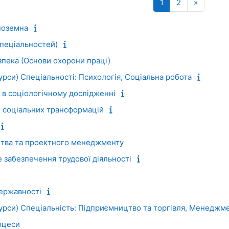
Страница 1
Страница 2
Следую
1
2
»
іноземна
спеціальностей)
зпека (Основи охорони праці)
курси) Спеціальності: Психологія, Соціальна робота
 в соціологічному дослідженні
х соціальних трансформацій
тва та проектного менеджменту
забезпечення трудової діяльності
державності
 курси) Спеціальність: Підприємництво та торгівля, Менедж
оцеси