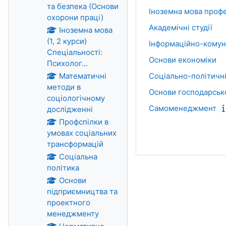
та безпека (Основи
Іноземна мова профе
охорони праці)
Академічні студії
Іноземна мова
(1, 2 курси)
Інформаційно-комуні
Спеціальності:
Основи економіки
Психолог...
Математичні
Соціально-політичні 
методи в
Основи господарсько
соціологічному
Самоменеджмент
дослідженні
Профспілки в
умовах соціальних
трансформацій
Соціальна
політика
Основи
підприємництва та
проектного
менеджменту