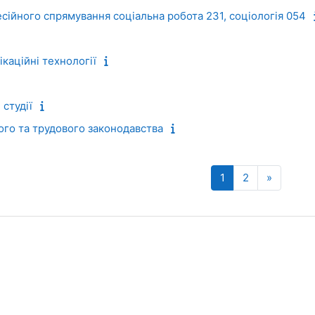
сійного спрямування соціальна робота 231, соціологія 054
каційні технології
студії
го та трудового законодавства
Страница 1
Страница 2
Следую
1
2
»