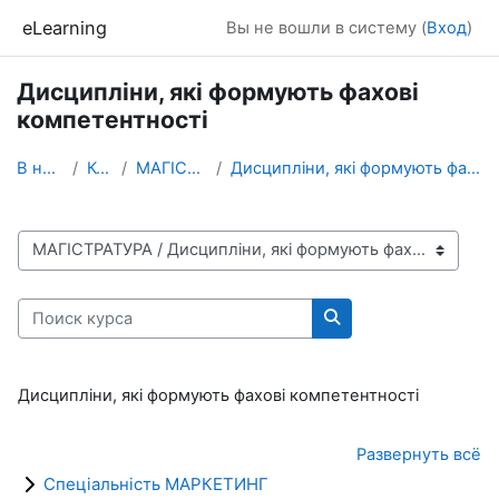
Перейти к основному содержанию
eLearning
Вы не вошли в систему (
Вход
)
Дисципліни, які формують фахові
компетентності
В начало
Курсы
МАГІСТРАТУРА
Дисципліни, які формують фахові компетентності
Категории курсов
Поиск курса
Поиск курса
Дисципліни, які формують фахові компетентності
Развернуть всё
Спеціальність МАРКЕТИНГ