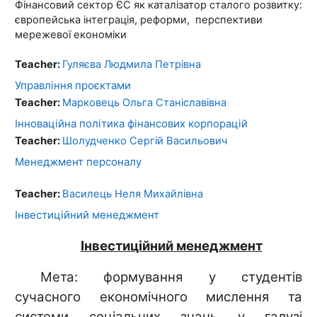
Фінансовий сектор ЄС як каталізатор сталого розвитку:
європейська інтеграція, реформи, перспективи
мережевої економіки
Teacher:
Гуляєва Людмила Петрівна
Управління проєктами
Teacher:
Марковець Ольга Станіславівна
Інноваційна політика фінансових корпорацій
Teacher:
Шолудченко Сергiй Васильович
Менеджмент персоналу
Teacher:
Василець Неля Михайлівна
Інвестиційний менеджмент
Інвестиційний менеджмент
Мета: формування у студентів
сучасного економічного мислення та
системи соціальних знань у галузі