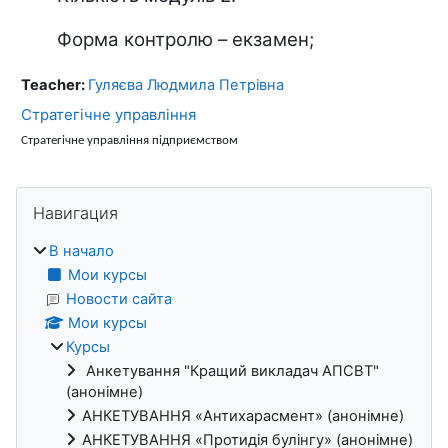
Форма контролю – екзамен;
Teacher:
Гуляєва Людмила Петрівна
Стратегічне управління
Стратегічне управління підприємством
Блоки
Пропустить Навигация
Навигация
В начало
Мои курсы
Новости сайта
Мои курсы
Курсы
Анкетування "Кращий викладач АПСВТ"
(анонімне)
АНКЕТУВАННЯ «Антихарасмент» (анонімне)
АНКЕТУВАННЯ «Протидія булінгу» (анонімне)