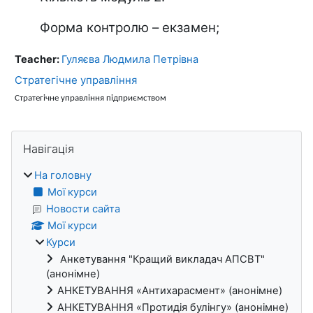
Форма контролю – екзамен;
Teacher:
Гуляєва Людмила Петрівна
Стратегічне управління
Стратегічне управління підприємством
Блоки
Пропустити Навігація
Навігація
На головну
Мої курси
Новости сайта
Мої курси
Курси
Анкетування "Кращий викладач АПСВТ"
(анонімне)
АНКЕТУВАННЯ «Антихарасмент» (анонімне)
АНКЕТУВАННЯ «Протидія булінгу» (анонімне)