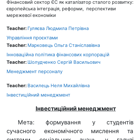
Фінансовий сектор ЄС як каталізатор сталого розвитку:
європейська інтеграція, реформи, перспективи
мережевої економіки
Teacher:
Гуляєва Людмила Петрівна
Управління проєктами
Teacher:
Марковець Ольга Станіславівна
Інноваційна політика фінансових корпорацій
Teacher:
Шолудченко Сергiй Васильович
Менеджмент персоналу
Teacher:
Василець Неля Михайлівна
Інвестиційний менеджмент
Інвестиційний менеджмент
Мета: формування у студентів
сучасного економічного мислення та
системи соціальних знань у галузі