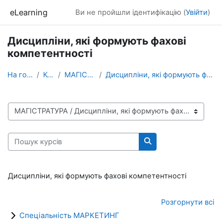
Перейти до головного вмісту
eLearning
Ви не пройшли ідентифікацію (
Увійти
)
Дисципліни, які формують фахові
компетентності
На головну
Курси
МАГІСТРАТУРА
Дисципліни, які формують фахові компетентності
Категорії курсів
Пошук курсів
Пошук курсів
Дисципліни, які формують фахові компетентності
Розгорнути всі
Спеціальність МАРКЕТИНГ