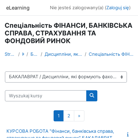
Przejdź do głównej zawartości
eLearning
Nie jesteś zalogowany(a) (
Zaloguj się
)
Спеціальність ФІНАНСИ, БАНКІВСЬКА
СПРАВА, СТРАХУВАННЯ ТА
ФОНДОВИЙ РИНОК
Strona główna
Kursy
БАКАЛАВРАТ
Дисципліни, які формують фахові компетентності
Спеціальність ФІНАНСИ, БАНКІВСЬКА СПРАВА, СТРАХУВ...
Kategorie kursów
Wyszukaj kursy
Wyszukaj kursy
Strona 1
Strona 2
Następna strona
1
2
»
КУРСОВА РОБОТА "Фінанси, банківська справа,
страхування та фондовий ринок" БАКАЛАВРАТ