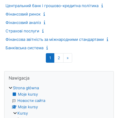
Центральний банк і грошово-кредитна політика
Фінансовий ринок
Фінансовий аналіз
Страхові послуги
Фінансова звітність за міжнародними стандартами
Банківська система
Strona 1
Strona 2
Następna strona
1
2
»
Bloki
Pomiń Nawigacja
Nawigacja
Strona główna
Moje kursy
Новости сайта
Moje kursy
Kursy