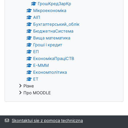
ГрошКредЗарКр
Мікроекономіка
АІП
Бухгалтерський_облік
БюджетнаСистема
Вища математика
Гроші і кредит
ЕП
ЕкономікаПраціСТВ
Е-МММ
Економполітика
ЕТ
Різне
Про MOODLE
Bloki uzupełniające
Skontaktuj się z pomocą techniczną