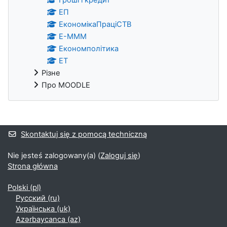
ЕП
ЕкономікаПраціСТВ
Е-МММ
Економполітика
ЕТ
Різне
Про MOODLE
Bloki uzupełniające
Skontaktuj się z pomocą techniczną
Nie jesteś zalogowany(a) (
Zaloguj się
)
Strona główna
Polski ‎(pl)‎
Русский ‎(ru)‎
Українська ‎(uk)‎
Azərbaycanca ‎(az)‎