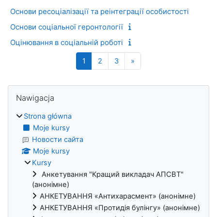
Основи ресоціалізації та реінтеграції особистості
Основи соціальної геронтології
Оцінювання в соціальній роботі
Strona 1
Strona 2
Strona 3
Następna strona
1
2
3
»
Bloki
Pomiń Nawigacja
Nawigacja
Strona główna
Moje kursy
Новости сайта
Moje kursy
Kursy
Анкетування "Кращий викладач АПСВТ"
(анонімне)
АНКЕТУВАННЯ «Антихарасмент» (анонімне)
АНКЕТУВАННЯ «Протидія булінгу» (анонімне)