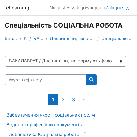
Przejdź do głównej zawartości
eLearning
Nie jesteś zalogowany(a) (
Zaloguj się
)
Спеціальність СОЦІАЛЬНА РОБОТА
Strona główna
Kursy
БАКАЛАВРАТ
Дисципліни, які формують фахові компетентності
Спеціальність СОЦІАЛЬНА РОБОТА
Kategorie kursów
Wyszukaj kursy
Wyszukaj kursy
Strona 1
Strona 2
Strona 3
Następna strona
1
2
3
»
Забезпечення якості соціальних послуг
Ведення професійних документів
Глобалiстика (Соціальна робота)