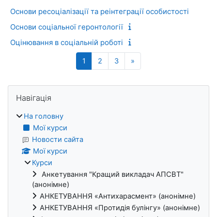
Основи ресоціалізації та реінтеграції особистості
Основи соціальної геронтології
Оцінювання в соціальній роботі
Сторінка 1
Сторінка 2
Сторінка 3
Наступна сторінка
1
2
3
»
Блоки
Пропустити Навігація
Навігація
На головну
Мої курси
Новости сайта
Мої курси
Курси
Анкетування "Кращий викладач АПСВТ"
(анонімне)
АНКЕТУВАННЯ «Антихарасмент» (анонімне)
АНКЕТУВАННЯ «Протидія булінгу» (анонімне)