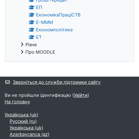
ЕП
ЕкономікаПраціСТВ
Е-МММ
Економполітика
ЕТ
Різне
Про MOODLE
Додаткові блоки
Зверніться до служби підтримки сайту
Ви не пройшли ідентифікацію (
Увійти
)
На головну
Українська ‎(uk)‎
Русский ‎(ru)‎
Українська ‎(uk)‎
Azərbaycanca ‎(az)‎