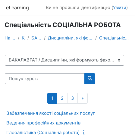
Перейти до головного вмісту
eLearning
Ви не пройшли ідентифікацію (
Увійти
)
Спеціальність СОЦІАЛЬНА РОБОТА
На головну
Курси
БАКАЛАВРАТ
Дисципліни, які формують фахові компетентності
Спеціальність СОЦІАЛЬНА РОБОТА
Категорії курсів
Пошук курсів
Пошук курсів
Сторінка 1
Сторінка 2
Сторінка 3
Наступна сторінка
1
2
3
»
Забезпечення якості соціальних послуг
Ведення професійних документів
Глобалiстика (Соціальна робота)