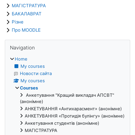
МАГІСТРАТУРА
БАКАЛАВРАТ
Різне
Про MOODLE
Blocks
Skip Navigation
Navigation
Home
My courses
Новости сайта
My courses
Courses
Анкетування "Кращий викладач АПСВТ"
(анонімне)
АНКЕТУВАННЯ «Антихарасмент» (анонімне)
АНКЕТУВАННЯ «Протидія булінгу» (анонімне)
Анкетування студентів (анонімне)
МАГІСТРАТУРА