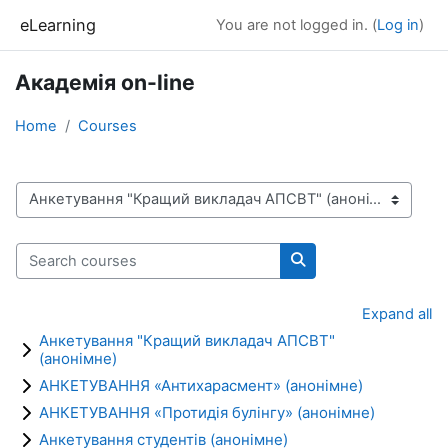
Skip to main content
eLearning
You are not logged in. (
Log in
)
Академія on-line
Home
Courses
Course categories
Search courses
Search courses
Expand all
Анкетування "Кращий викладач АПСВТ"
(анонімне)
АНКЕТУВАННЯ «Антихарасмент» (анонімне)
АНКЕТУВАННЯ «Протидія булінгу» (анонімне)
Анкетування студентів (анонімне)