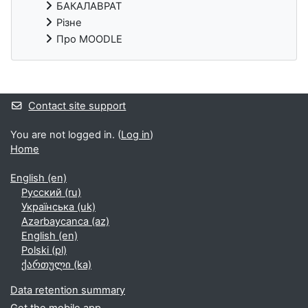
БАКАЛАВРАТ
Різне
Про MOODLE
Supplementary blocks
Contact site support
You are not logged in. (
Log in
)
Home
English ‎(en)‎
Русский ‎(ru)‎
Українська ‎(uk)‎
Azərbaycanca ‎(az)‎
English ‎(en)‎
Polski ‎(pl)‎
ქართული ‎(ka)‎
Data retention summary