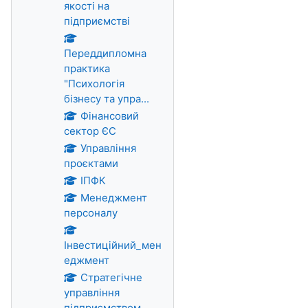
якості на
підприємстві
Переддипломна
практика
"Психологія
бізнесу та упра...
Фінансовий
сектор ЄС
Управління
проєктами
ІПФК
Менеджмент
персоналу
Інвестиційний_мен
еджмент
Стратегічне
управління
підприємством