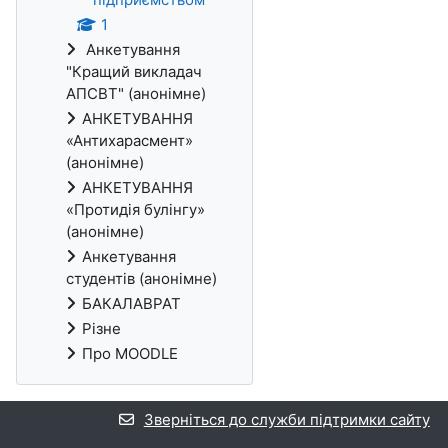
1
Анкетування
"Кращий викладач
АПСВТ" (анонімне)
АНКЕТУВАННЯ
«Антихарасмент»
(анонімне)
АНКЕТУВАННЯ
«Протидія булінгу»
(анонімне)
Анкетування
студентів (анонімне)
БАКАЛАВРАТ
Різне
Про MOODLE
Зверніться до служби підтримки сайту