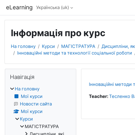
Перейти до головного вмісту
eLearning
Українська ‎(uk)‎
Інформація про курс
На головну
Курси
МАГІСТРАТУРА
Дисципліни, я
Інноваційні методи та технології соціальної роботи
Блоки
Пропустити Навігація
Навігація
Інноваційні методи т
На головну
Мої курси
Teacher:
Тесленко В
Новости сайта
Мої курси
Курси
МАГІСТРАТУРА
Дисципліни, які