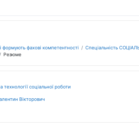
кі формують фахові компетентності
Спеціальність СОЦІА
Резюме
а технології соціальної роботи
алентин Вікторович