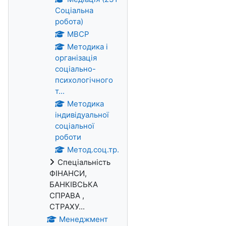
Соціальна
робота)
МВСР
Методика і
організація
соціально-
психологічного
т...
Методика
індивідуальної
соціальної
роботи
Метод.соц.тр.
Спеціальність
ФІНАНСИ,
БАНКІВСЬКА
СПРАВА ,
СТРАХУ...
Менеджмент